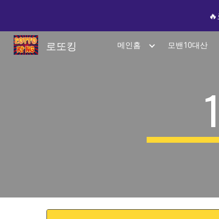

Sk
로또킹
메인홈
모밴10대산