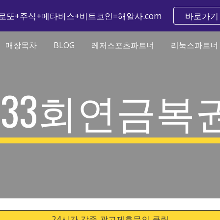
로또+주식+메타버스+비트코인=해알사.com
바로가기
ip to main content
Skip to navigat
매장목차
BLOG
레저스포츠파트너
리눅스파트너
133회연금복
24시간 각종 광고제휴문의 클릭