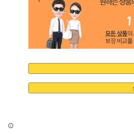
Google Sites
Report abuse