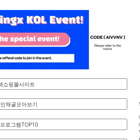
세계쇼핑몰사이트
코인채굴모아보기
프로그램TOP10