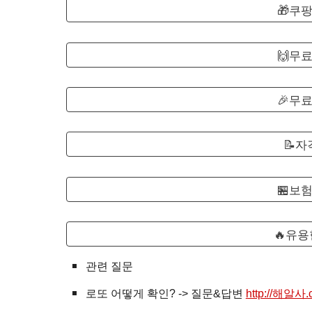
🎁쿠
🙌무
🎉무
📝
🏪보
🔥유용
관련 질문
로또
어떻게 확인? -> 질문&답변
http://해알사.