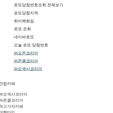
로또당첨번호조회 전체보기
로또당첨지역
취미백화점
로또 조회
네이버로또
오늘 로또 당첨번호
㈜오존코리아
㈜존클코리아
㈜오섹시코리아
연합카페
㈜오섹시코리아
㈜존클코리아
먹고가자카페
여행타임