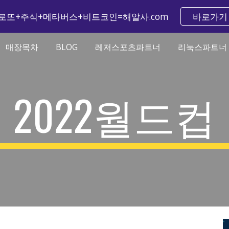
로또+주식+메타버스+비트코인=해알사.com
바로가기
ip to main content
Skip to navigat
매장목차
BLOG
레저스포츠파트너
리눅스파트너
2022월드컵