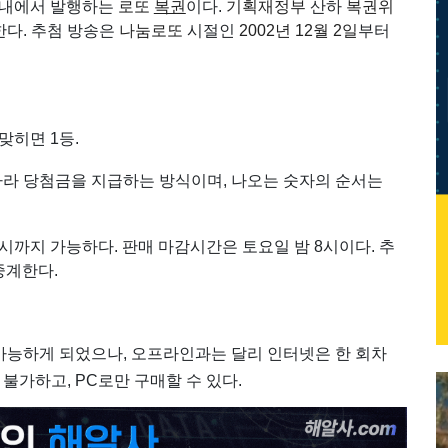
내에서 발행하는
로또
복권
이다.
기획재정부
산하
복권위
한다. 추첨 방송은
나눔로또
시절인
2002년
12월 2일
부터
맞히면 1등.
따라 당첨금을 지급하는 방식이며, 나오는 숫자의 순서는
2시까지 가능하다. 판매 마감시간은 토요일 밤 8시이다. 추
중계한다.
가능하게 되었으나, 오프라인과는 달리 인터넷은 한 회차
 불가하고, PC로만 구매할 수 있다.