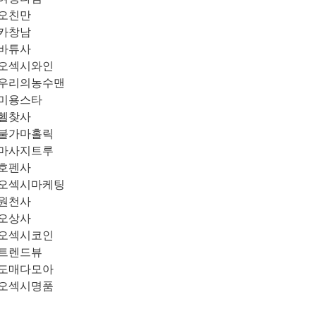
오친만
카창남
바튜사
오섹시와인
우리의농수맨
미용스타
헬찾사
불가마홀릭
마사지트루
호펜사
오섹시마케팅
원천사
오상사
오섹시코인
트렌드뷰
도매다모아
오섹시명품