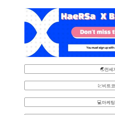
🌏전
💹비트
💻마케팅