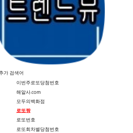
추가 검색어
이번주로또당첨번호
해알사.com
모두의백화점
로또짱
로또번호
로또회차별당첨번호