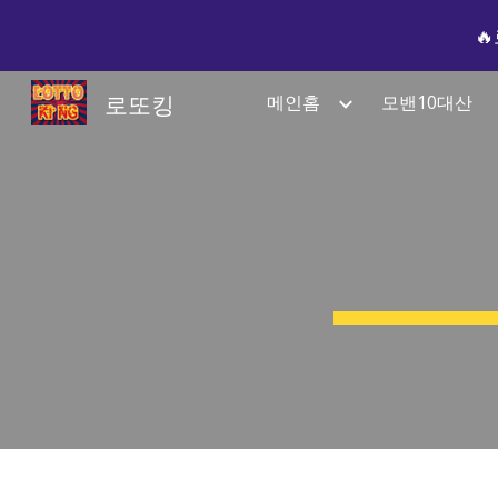

Sk
로또킹
메인홈
모밴10대산