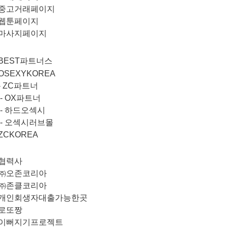
중고거래페이지
웹툰페이지
마사지페이지
BEST파트너스
OSEXYKOREA
-
ZC파트너
-
OX파트너
-
하드오섹시
-
오섹시러브몰
ZCKOREA
협력사
㈜오존코리아
㈜존클코리아
개인회생자대출가능한곳
로또짱
이뻐지기프로젝트