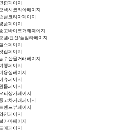
연합페이지
오섹시코리아페이지
존클코리아페이지
명품페이지
중고바이크거래페이지
호텔/펜션/풀빌라페이지
헬스페이지
맛집페이지
농수산물거래페이지
여행페이지
미용실페이지
이슈페이지
원룸페이지
오피상가페이지
중고차거래페이지
트렌드뷰페이지
와인페이지
불가마페이지
도매페이지