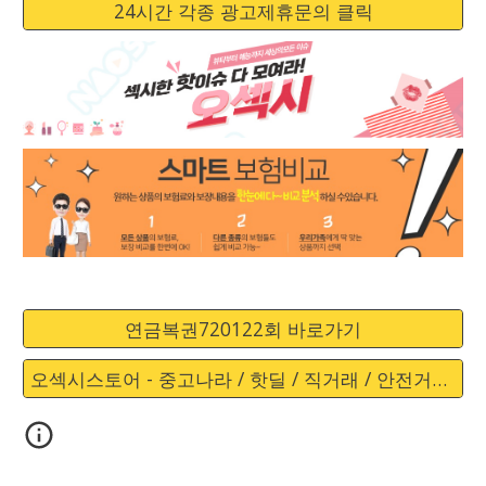
24시간 각종 광고제휴문의 클릭
연금복권720122회 바로가기
오섹시스토어 - 중고나라 / 핫딜 / 직거래 / 안전거래 바로가기