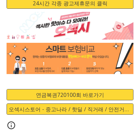
24시간 각종 광고제휴문의 클릭
연금복권720100회 바로가기
오섹시스토어 - 중고나라 / 핫딜 / 직거래 / 안전거래 바로가기