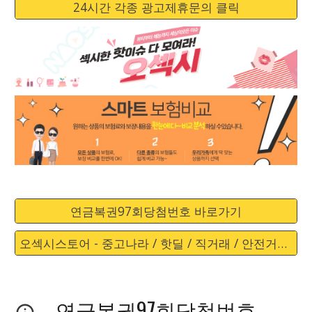
24시간 각종 광고제휴문의 클릭
연금복권97회당첨번호 바로가기
오섹시스토어 - 중고나라 / 핫딜 / 직거래 / 안전거래 바로가기
연금복권97회당첨번호