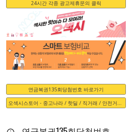
24시간 각종 광고제휴문의 클릭
연금복권135회당첨번호 바로가기
오섹시스토어 - 중고나라 / 핫딜 / 직거래 / 안전거래 바로가기
연금복권135회당첨번호