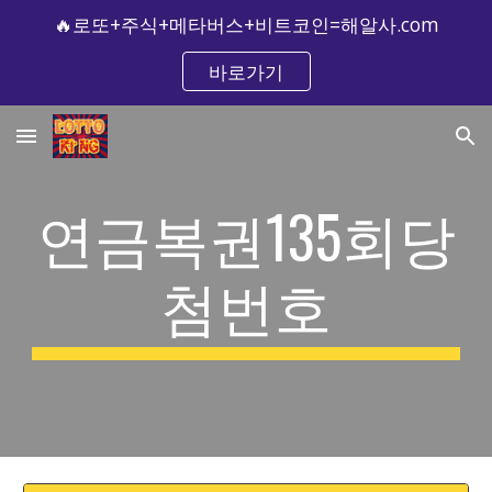
🔥로또+주식+메타버스+비트코인=해알사.com
Skip to main content
Skip to navigation
바로가기
연금복권135회당
첨번호