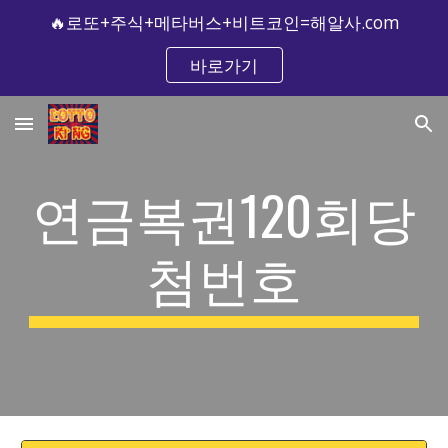
🔥로또+주식+메타버스+비트코인=해알사.com
Skip to main content
Skip to navigation
바로가기
연금복권120회당
첨번호