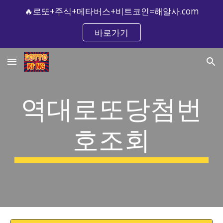
🔥로또+주식+메타버스+비트코인=해알사.com
Skip to main content
Skip to navigation
바로가기
역대로또당첨번
호조회