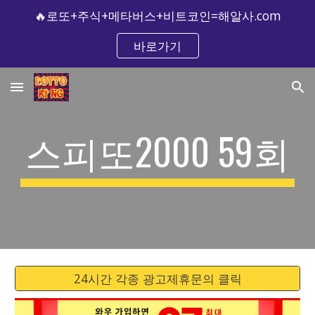
🔥로또+주식+메타버스+비트코인=해알사.com
Skip to main content
Skip to navigation
바로가기
스피또2000 5
9
회
24시간 각종 광고제휴문의 클릭