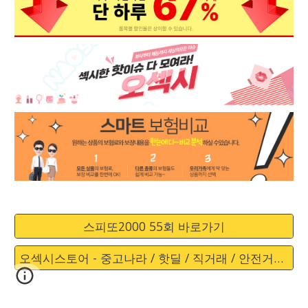
스피또2000 55회 바로가기
오섹시스토어 - 중고나라 / 핫딜 / 직거래 / 안전거래 바로가기