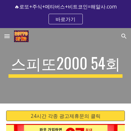
🔥로또+주식+메타버스+비트코인=해알사.com
Skip to main content
Skip to navigation
바로가기
스피또2000 54회
24시간 각종 광고제휴문의 클릭