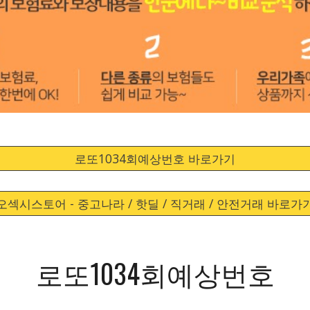
로또1034회예상번호 바로가기
오섹시스토어 - 중고나라 / 핫딜 / 직거래 / 안전거래 바로가
로또1034회예상번호