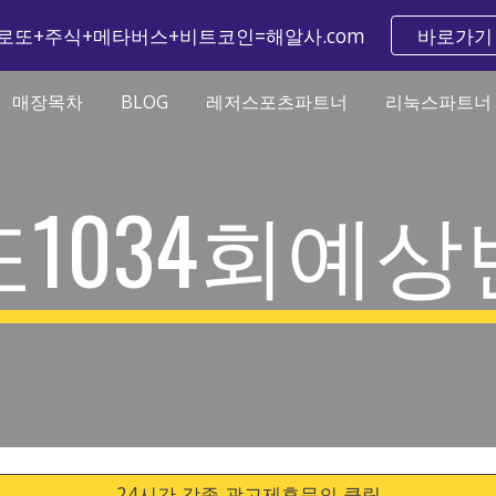
로또+주식+메타버스+비트코인=해알사.com
바로가기
ip to main content
Skip to navigat
매장목차
BLOG
레저스포츠파트너
리눅스파트너
1034회예
24시간 각종 광고제휴문의 클릭