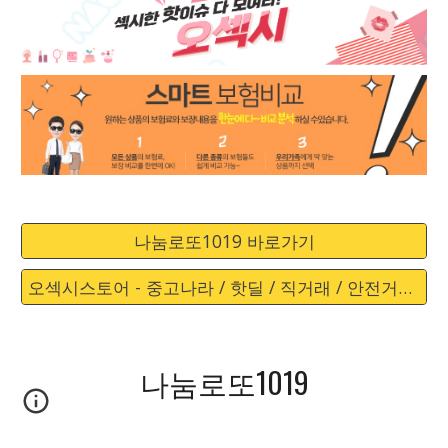
나눔로또1019 바로가기
오섹시스토어 - 중고나라 / 핫딜 / 직거래 / 안전거래 바로가기
나눔로또1019