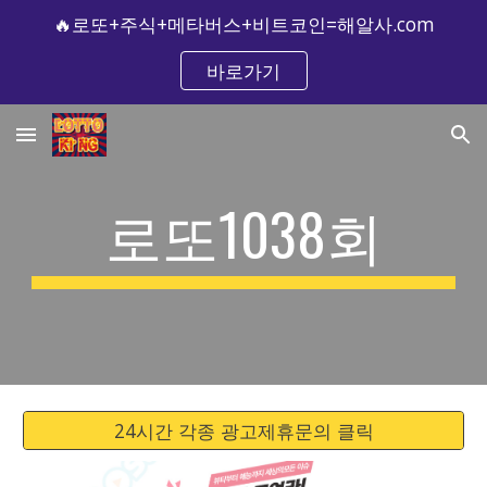
🔥로또+주식+메타버스+비트코인=해알사.com
Skip to main content
Skip to navigation
바로가기
로또1038회
24시간 각종 광고제휴문의 클릭