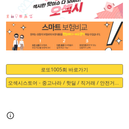
로또1005회 바로가기
오섹시스토어 - 중고나라 / 핫딜 / 직거래 / 안전거래 바로가기